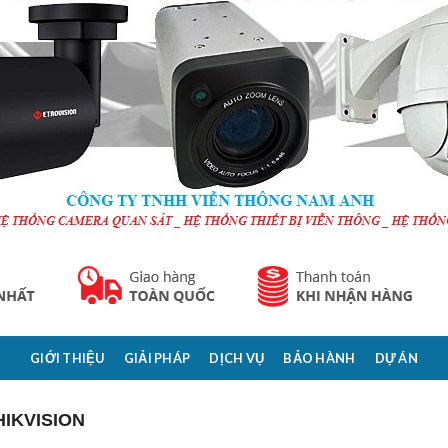
GIỚI THIỆU
GIẢI PHÁP
DỊCH VỤ
BẢO HÀNH
DỰ ÁN
HIKVISION