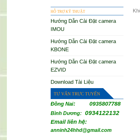
Khô
HỖ TRỢ KỸ THUẬT
Hướng Dẫn Cài Đặt camera
IMOU
Hướng Dẫn Cài Đặt camera
KBONE
Hướng Dẫn Cài Đặt camera
EZVID
Download Tài Liệu
TƯ VẤN TRỰC TUYẾN
:
0935807788
Đồng Nai
0934122132
:
Bình Dương
Email liên hệ:
anninh24hhd@gmail.com