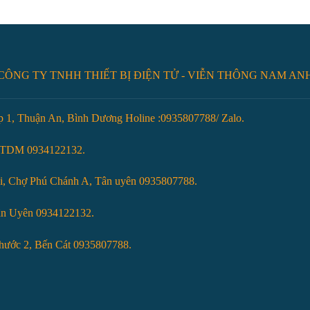
CÔNG TY TNHH THIẾT BỊ ĐIỆN TỬ - VIỄN THÔNG NAM AN
 1, Thuận An, Bình Dương Holine :0935807788/ Zalo.
, TDM 0934122132.
ai, Chợ Phú Chánh A, Tân uyên 0935807788.
ân Uyên 0934122132.
ước 2, Bến Cát 0935807788.