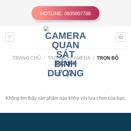
Skip
to
HOTLINE: 0935807788
content
TRANG CHỦ
/
TRỌN BỘ CAMERA
/
TRỌN BỘ
ESCORT
LỌC
Không tìm thấy sản phẩm nào khớp với lựa chọn của bạn.